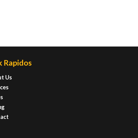
k Rapidos
t Us
ices
s
ng
act